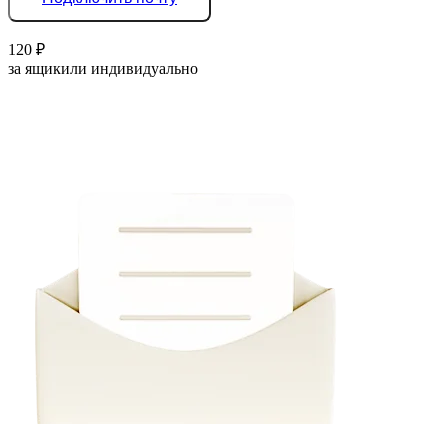
120
₽
за ящик
или индивидуально