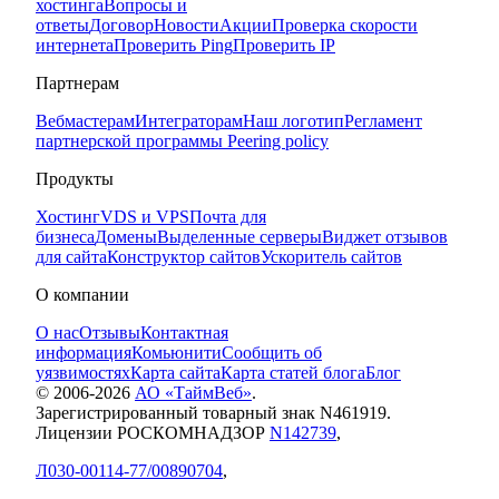
хостинга
Вопросы и
ответы
Договор
Новости
Акции
Проверка скорости
интернета
Проверить Ping
Проверить IP
Партнерам
Вебмастерам
Интеграторам
Наш логотип
Регламент
партнерской программы
Peering policy
Продукты
Хостинг
VDS и VPS
Почта для
бизнеса
Домены
Выделенные серверы
Виджет отзывов
для сайта
Конструктор сайтов
Ускоритель сайтов
О компании
О нас
Отзывы
Контактная
информация
Комьюнити
Сообщить об
уязвимостях
Карта сайта
Карта статей блога
Блог
© 2006-
2026
АО «ТаймВеб»
.
Зарегистрированный товарный знак N461919.
Лицензии РОСКОМНАДЗОР
N142739
,
Л030-00114-77/00890704
,